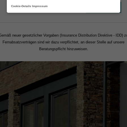
Cookie-Details
Impressum
Fortsetzen
Gemäß neuer gesetzlicher Vorgaben (Insurance Distribution Direktive - IDD) z
Fernabsatzverträgen sind wir dazu verpflichtet, an dieser Stelle auf unsere
Beratungspflicht hinzuweisen.