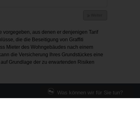
e vorgegeben, aus denen er denjenigen Tarif
sse, die die Beseitigung von Graffiti
dass Mieter des Wohngebäudes nach einem
 kann die Versicherung Ihres Grundstückes eine
 auf Grundlage der zu erwartenden Risiken
Was können wir für Sie tun?
Zur Zeit sind wir leider nicht online, Sie
können uns jedoch auch eine Nachricht
hinterlassen.
 gut versichert sind.