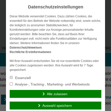
Datenschutzeinstellungen
Diese Website verwendet Cookies. Dazu zählen Cookies, die
essentiell für den Betrieb der Website notwendig sind, sowie solche,
die lediglich zu anonymen Statistikzwecken, für
Komforteinstellungen oder zur Anzeige personalisierter Inhalte
genutzt werden. Bitte beachten Sie, dass auf Basis Ihrer
Einstellungen evtl. nicht mehr alle Funktionalitäten zur Verfügung
stehen. Weitere Informationen finden Sie in unseren
Vergleichsrechner
Datenschutzhinweisen
Gewerbe-Versicherungen
.
Betriebli
Rechtliche Erstinformationen
Vorsorge & Kapital
Generationenberatu
Persönliche Beratung gewünscht?
Mit Ihrer Auswahl entscheiden Sie ob nur essentielle Cookies oder
alle Cookies zugelassen werden. Ihre Auswahl wird für 7 Tage
gespeichert.
 wünsche eine persönliche
Ich verzichte auf eine persö
Essenziell
tung und möchte Kontakt mit
Beratung und möchte mit 
Analyse-, Tracking-, Marketing- und Werbetools
inem Berater aufnehmen.
Besuch der Seite fortfahr
Alle zulassen
Ich habe die
Erstinforma
Beraten lassen
(PDF)
gelesen und gespeic
Auswahl speichern