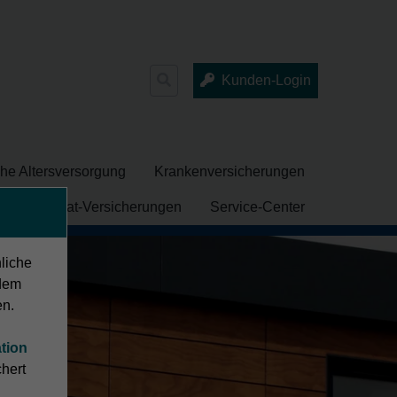
Suchen
Kunden-Login
nach:
che Altersversorgung
Krankenversicherungen
ng
Privat-Versicherungen
Service-Center
nliche
dem
en.
tion
hert