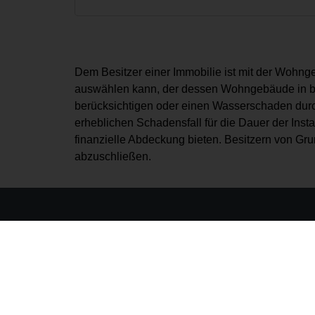
Dem Besitzer einer Immobilie ist mit der Wohng
auswählen kann, der dessen Wohngebäude in best
berücksichtigen oder einen Wasserschaden dur
erheblichen Schadensfall für die Dauer der Ins
finanzielle Abdeckung bieten. Besitzern von G
abzuschließen.
Copyright 2026 |
S & G Versicherungsmakler GmbH
| E
Tel.: 0271 23066-0 | Fax: 0271 23066-33 |
info@sundg.
Erstinformation nach §15 VersVermV (als PDF anzeige
Vertrag widerrufen
S & G Versicherungsmakler GmbH GmbH bietet umfangrei
Rufen Sie uns einfach an und vereinbaren Sie einen unver