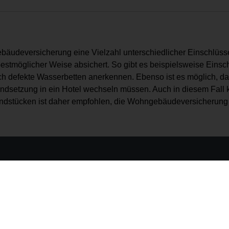
ebäudeversicherung eine Vielzahl unterschiedlicher Einschlüss
möglicher Weise absichert. So gibt es beispielsweise Einschlü
ch defekte Wasserbetten anerkennen. Ebenso ist es möglich, 
tandsetzung in ein Hotel wechseln müssen. Auch in diesem Fall
rundstücken ist daher empfohlen, die Wohngebäudeversicherung
milienstraße 7 | 57072 Siegen
de
| Alle Rechte vorbehalten
n / herunterladen)
che Beratung und Betreuung in allen Versicherungsfragen.
bindlichen und kostenlosen Beratungstermin - damit Sie mit Sicherheit