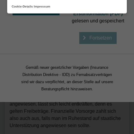
Ich habe die
Cookie-Details
Impressum
Beraten lassen
Erstinformation (PDF)
gelesen und gespeichert
Fortsetzen
Altersvorsorge zahlt sich auch bei
kleinem Einkommen aus
Gemäß neuer gesetzlicher Vorgaben (Insurance
Distribution Direktive - IDD) zu Fernabsatzverträgen
Freiwillige Altersvorsorge lohnt sich auch für
sind wir dazu verpflichtet, an dieser Stelle auf unsere
Teilzeitkräfte und Geringverdiener. Das
Beratungspflicht hinzuweisen.
Standardargument gegen Altersvorsorge, man sei
später ohnehin auf Grundsicherung vom Amt
angewiesen, lässt sich leicht entkräften, denn es
gelten Freibeträge. Finanzielle Vorsorge zahlt sich
also auch aus, falls man im Ruhestand auf staatliche
Unterstützung angewiesen sein sollte.