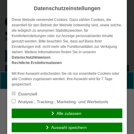
Datenschutzeinstellungen
Diese Website verwendet Cookies. Dazu zählen Cookies, die
Suchen
essentiell für den Betrieb der Website notwendig sind, sowie solche,
die lediglich zu anonymen Statistikzwecken, für
nach:
Komforteinstellungen oder zur Anzeige personalisierter Inhalte
genutzt werden. Bitte beachten Sie, dass auf Basis Ihrer
Einstellungen evtl. nicht mehr alle Funktionalitäten zur Verfügung
stehen. Weitere Informationen finden Sie in unseren
Kunden-Login
Datenschutzhinweisen
.
Rechtliche Erstinformationen
Menü
Mit Ihrer Auswahl entscheiden Sie ob nur essentielle Cookies oder
alle Cookies zugelassen werden. Ihre Auswahl wird für 7 Tage
Persönliche Beratung gewünscht?
gespeichert.
Essenziell
Ich wünsche eine
Ich verzichte auf eine
Analyse-, Tracking-, Marketing- und Werbetools
persönliche Beratung
persönliche Beratung
und möchte Kontakt mit
und möchte mit dem
Alle zulassen
einem Berater
Besuch der Seite
aufnehmen.
fortfahren.
Auswahl speichern