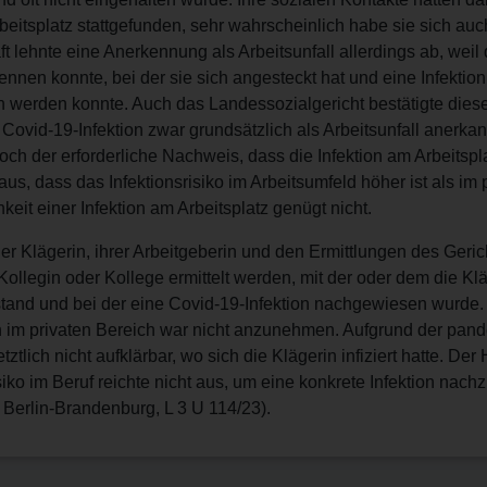
eitsplatz stattgefunden, sehr wahrscheinlich habe sie sich auch d
 lehnte eine Anerkennung als Arbeitsunfall allerdings ab, weil 
nnen konnte, bei der sie sich angesteckt hat und eine Infektion
n werden konnte. Auch das Landessozialgericht bestätigte die
 Covid-19-Infektion zwar grundsätzlich als Arbeitsunfall anerka
och der erforderliche Nachweis, dass die Infektion am Arbeitspl
 aus, dass das Infektionsrisiko im Arbeitsumfeld höher ist als im 
eit einer Infektion am Arbeitsplatz genügt nicht.
 Klägerin, ihrer Arbeitgeberin und den Ermittlungen des Geric
ollegin oder Kollege ermittelt werden, mit der oder dem die Klä
stand und bei der eine Covid-19-Infektion nachgewiesen wurde. 
in im privaten Bereich war nicht anzunehmen. Aufgrund der pa
ztlich nicht aufklärbar, wo sich die Klägerin infiziert hatte. Der
siko im Beruf reichte nicht aus, um eine konkrete Infektion nac
 Berlin-Brandenburg, L 3 U 114/23).