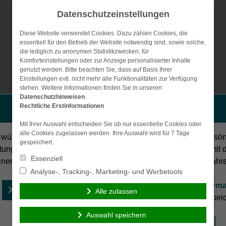
Datenschutzeinstellungen
Diese Website verwendet Cookies. Dazu zählen Cookies, die
essentiell für den Betrieb der Website notwendig sind, sowie solche,
die lediglich zu anonymen Statistikzwecken, für
Komforteinstellungen oder zur Anzeige personalisierter Inhalte
genutzt werden. Bitte beachten Sie, dass auf Basis Ihrer
Einstellungen evtl. nicht mehr alle Funktionalitäten zur Verfügung
stehen. Weitere Informationen finden Sie in unseren
Vergleichsrechner
Datenschutzhinweisen
Gewerbe-Versicherungen
.
Betriebli
Rechtliche Erstinformationen
Persönliche Beratung gewünscht?
Vorsorge & Kapital
Generationenberatu
Mit Ihrer Auswahl entscheiden Sie ob nur essentielle Cookies oder
alle Cookies zugelassen werden. Ihre Auswahl wird für 7 Tage
 wünsche eine persönliche
Ich verzichte auf eine persö
gespeichert.
tung und möchte Kontakt mit
Beratung und möchte mit 
Essenziell
inem Berater aufnehmen.
Besuch der Seite fortfahr
Analyse-, Tracking-, Marketing- und Werbetools
Ich habe die
Erstinforma
Beraten lassen
Alle zulassen
(PDF)
gelesen und gespeic
Auswahl speichern