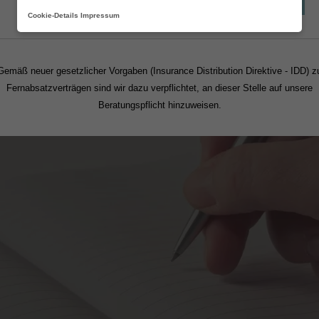
Fortsetzen
Cookie-Details
Impressum
Gemäß neuer gesetzlicher Vorgaben (Insurance Distribution Direktive - IDD) z
Fernabsatzverträgen sind wir dazu verpflichtet, an dieser Stelle auf unsere
Beratungspflicht hinzuweisen.