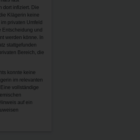
ort infiziert. Die
die Klägerin keine
 im privaten Umfeld
se Entscheidung und
nnt werden könne. In
atz stattgefunden
privaten Bereich, die
hts konnte keine
gerin im relevanten
Eine vollständige
ndemischen
 Hinweis auf ein
hzuweisen