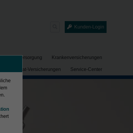
Suchen
Kunden-Login
nach:
che Altersversorgung
Krankenversicherungen
ng
Privat-Versicherungen
Service-Center
nliche
dem
en.
tion
hert