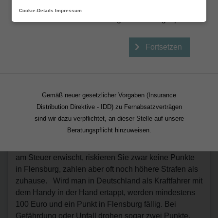
Beraten lassen
Erstinformation (PDF)
Cookie-Details
Impressum
gelesen und gespeichert
Fortsetzen
Handy am Steuer: Im Ausland oft
Gemäß neuer gesetzlicher Vorgaben (Insurance
besonders teuer
Distribution Direktive - IDD) zu Fernabsatzverträgen
sind wir dazu verpflichtet, an dieser Stelle auf unsere
Am Steuer mit dem Handy in der Hand telefonieren
Beratungspflicht hinzuweisen.
oder Kurznachrichten schreiben –das ist in ganz
Europa teuer. Werden Sie im Ausland mit dem Telefon
am Steuer erwischt, riskieren Sie zwar keine Punkte
in Flensburg, zahlen aber oft noch höhere Strafen als
zuhause. Wird man in Deutschland als Kraftfahrer mit
dem Handy in der Hand ertappt, werden mindestens
100 Euro und ein Punkt in Flensburg fällig. Bei
Gefährdung oder Unfall drohen sogar zwei Punkte,