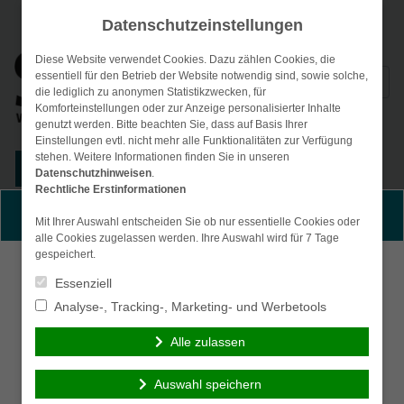
Datenschutzeinstellungen
Diese Website verwendet Cookies. Dazu zählen Cookies, die
Suchen
essentiell für den Betrieb der Website notwendig sind, sowie solche,
die lediglich zu anonymen Statistikzwecken, für
nach:
Komforteinstellungen oder zur Anzeige personalisierter Inhalte
genutzt werden. Bitte beachten Sie, dass auf Basis Ihrer
Einstellungen evtl. nicht mehr alle Funktionalitäten zur Verfügung
stehen. Weitere Informationen finden Sie in unseren
Kunden-Login
Datenschutzhinweisen
.
Rechtliche Erstinformationen
Menü
Persönliche Beratung gewünscht?
Mit Ihrer Auswahl entscheiden Sie ob nur essentielle Cookies oder
alle Cookies zugelassen werden. Ihre Auswahl wird für 7 Tage
gespeichert.
Ich wünsche eine
Ich verzichte auf eine
Essenziell
persönliche Beratung
persönliche Beratung
Analyse-, Tracking-, Marketing- und Werbetools
und möchte Kontakt mit
und möchte mit dem
einem Berater
Besuch der Seite
Alle zulassen
aufnehmen.
fortfahren.
Auswahl speichern
Ich habe die