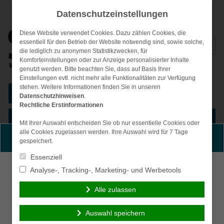
Datenschutzeinstellungen
Diese Website verwendet Cookies. Dazu zählen Cookies, die
Suchen
essentiell für den Betrieb der Website notwendig sind, sowie solche,
die lediglich zu anonymen Statistikzwecken, für
nach:
Komforteinstellungen oder zur Anzeige personalisierter Inhalte
genutzt werden. Bitte beachten Sie, dass auf Basis Ihrer
Einstellungen evtl. nicht mehr alle Funktionalitäten zur Verfügung
stehen. Weitere Informationen finden Sie in unseren
Kunden-Login
Datenschutzhinweisen
.
Rechtliche Erstinformationen
Menü
Mit Ihrer Auswahl entscheiden Sie ob nur essentielle Cookies oder
alle Cookies zugelassen werden. Ihre Auswahl wird für 7 Tage
Persönliche Beratung gewünscht?
gespeichert.
Essenziell
Ich wünsche eine
Ich verzichte auf eine
Analyse-, Tracking-, Marketing- und Werbetools
persönliche Beratung
persönliche Beratung
Alle zulassen
und möchte Kontakt mit
und möchte mit dem
einem Berater
Besuch der Seite
Auswahl speichern
aufnehmen.
fortfahren.