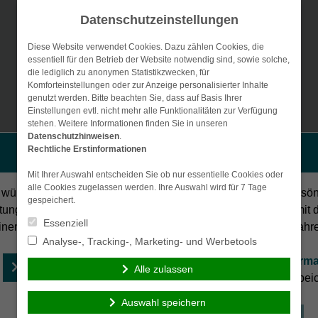
Datenschutzeinstellungen
Diese Website verwendet Cookies. Dazu zählen Cookies, die
essentiell für den Betrieb der Website notwendig sind, sowie solche,
die lediglich zu anonymen Statistikzwecken, für
Komforteinstellungen oder zur Anzeige personalisierter Inhalte
genutzt werden. Bitte beachten Sie, dass auf Basis Ihrer
Einstellungen evtl. nicht mehr alle Funktionalitäten zur Verfügung
stehen. Weitere Informationen finden Sie in unseren
Vergleichsrechner
Datenschutzhinweisen
Gewerbe-Versicherungen
.
Betriebli
Rechtliche Erstinformationen
Persönliche Beratung gewünscht?
Vorsorge & Kapital
Generationenberatu
Mit Ihrer Auswahl entscheiden Sie ob nur essentielle Cookies oder
alle Cookies zugelassen werden. Ihre Auswahl wird für 7 Tage
 wünsche eine persönliche
Ich verzichte auf eine persö
gespeichert.
tung und möchte Kontakt mit
Beratung und möchte mit 
Essenziell
inem Berater aufnehmen.
Besuch der Seite fortfahr
Analyse-, Tracking-, Marketing- und Werbetools
Ich habe die
Erstinforma
Beraten lassen
Alle zulassen
(PDF)
gelesen und gespeic
Auswahl speichern