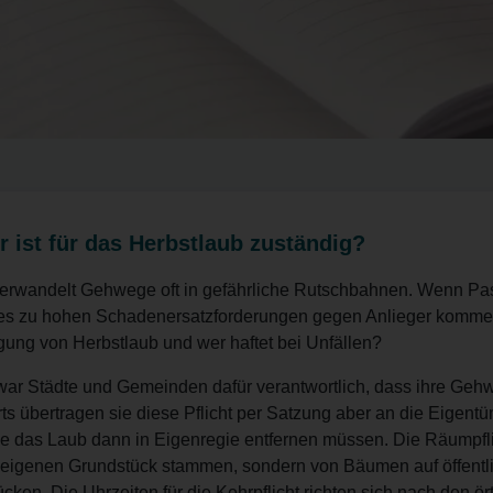
r ist für das Herbstlaub zuständig?
erwandelt Gehwege oft in gefährliche Rutschbahnen. Wenn Pa
n es zu hohen Schadenersatzforderungen gegen Anlieger komm
igung von Herbstlaub und wer haftet bei Unfällen?
war Städte und Gemeinden dafür verantwortlich, dass ihre Geh
orts übertragen sie diese Pflicht per Satzung aber an die Eigen
ie das Laub dann in Eigenregie entfernen müssen. Die Räumpfli
om eigenen Grundstück stammen, sondern von Bäumen auf öffent
en. Die Uhrzeiten für die Kehrpflicht richten sich nach den ört