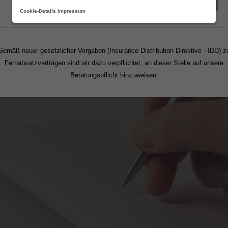
Fortsetzen
Cookie-Details
Impressum
Gemäß neuer gesetzlicher Vorgaben (Insurance Distribution Direktive - IDD) z
Fernabsatzverträgen sind wir dazu verpflichtet, an dieser Stelle auf unsere
Beratungspflicht hinzuweisen.