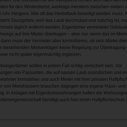
ten für den Winterdienst, werktags meistens zwischen sieben 
n Uhr morgens. Wie oft das Herbstlaub beseitigt werden muss,
teht Sturzgefahr, weil das Laub durchnässt und rutschig ist, mu
mals täglich entfernt werden. Eigentümer vermieteter Gebäude
egs auf ihre Mieter übertragen – aber nur, wenn das im Mietv
dann muss der Vermieter aber kontrollieren, ob sein Mieter diese
in bestehenden Mietverträgen keine Regelung zur Übertragung 
iese nicht später eigenmächtig ergänzen.
eigentümer sollten in jedem Fall richtig versichert sein. Vor
ungen von Passanten, die auf nassen Laub ausrutschen und sic
wohnter Immobilien und auch Mieter mit ihrer privaten Haftpflic
er von Mietshäusern brauchen dagegen eine eigene Haus- und
rung. In Anlagen mit Eigentumswohnungen haften die Wohnungs
tümergemeinschaft benötigt auch hier einen Haftpflichtschutz 