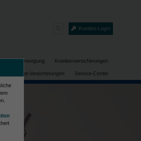
Suchen
Kunden-Login
nach:
che Altersversorgung
Krankenversicherungen
ng
Privat-Versicherungen
Service-Center
nliche
dem
en.
tion
hert