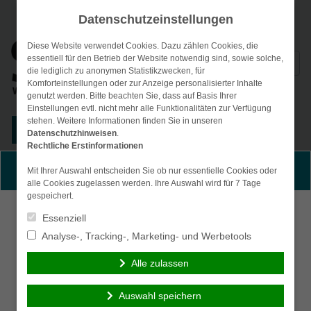
Datenschutzeinstellungen
Diese Website verwendet Cookies. Dazu zählen Cookies, die
Suchen
essentiell für den Betrieb der Website notwendig sind, sowie solche,
die lediglich zu anonymen Statistikzwecken, für
nach:
Komforteinstellungen oder zur Anzeige personalisierter Inhalte
genutzt werden. Bitte beachten Sie, dass auf Basis Ihrer
Einstellungen evtl. nicht mehr alle Funktionalitäten zur Verfügung
stehen. Weitere Informationen finden Sie in unseren
Kunden-Login
Datenschutzhinweisen
.
Rechtliche Erstinformationen
Menü
Persönliche Beratung gewünscht?
Mit Ihrer Auswahl entscheiden Sie ob nur essentielle Cookies oder
alle Cookies zugelassen werden. Ihre Auswahl wird für 7 Tage
gespeichert.
Ich wünsche eine
Ich verzichte auf eine
Essenziell
persönliche Beratung
persönliche Beratung
Analyse-, Tracking-, Marketing- und Werbetools
und möchte Kontakt mit
und möchte mit dem
einem Berater
Besuch der Seite
Alle zulassen
aufnehmen.
fortfahren.
Auswahl speichern
Ich habe die