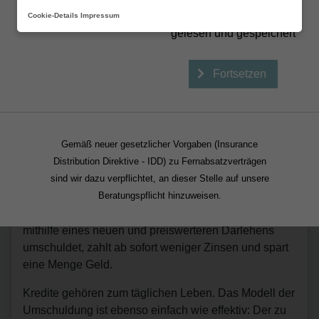
Beraten lassen
Erstinformation (PDF)
Cookie-Details
Impressum
gelesen und gespeichert
Fortsetzen
Kreditkosten durch Umschuldung
Gemäß neuer gesetzlicher Vorgaben (Insurance
kräftig senken
Distribution Direktive - IDD) zu Fernabsatzverträgen
sind wir dazu verpflichtet, an dieser Stelle auf unsere
Kredite sind heute deutlich günstiger zu haben als
Beratungspflicht hinzuweisen.
noch vor wenigen Jahren. Wer die Angebote gut
vergleicht und einen zu teuer gewordenen Altkredit
mithilfe eines neuen und preiswerteren Darlehens
umschuldet, zahlt ab sofort weniger Zinsen und spart
eine Menge Geld.
Kredite gehören zum täglichen Leben. Das Modell der
Umschuldung ist ebenso einfach wie effektiv: Der zu