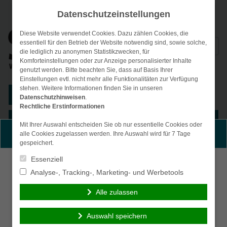
Datenschutzeinstellungen
Diese Website verwendet Cookies. Dazu zählen Cookies, die
Suchen
essentiell für den Betrieb der Website notwendig sind, sowie solche,
die lediglich zu anonymen Statistikzwecken, für
nach:
Komforteinstellungen oder zur Anzeige personalisierter Inhalte
genutzt werden. Bitte beachten Sie, dass auf Basis Ihrer
Einstellungen evtl. nicht mehr alle Funktionalitäten zur Verfügung
stehen. Weitere Informationen finden Sie in unseren
Kunden-Login
Datenschutzhinweisen
.
Rechtliche Erstinformationen
Menü
Mit Ihrer Auswahl entscheiden Sie ob nur essentielle Cookies oder
Persönliche Beratung gewünscht?
alle Cookies zugelassen werden. Ihre Auswahl wird für 7 Tage
gespeichert.
Essenziell
Ich wünsche eine
Ich verzichte auf eine
Analyse-, Tracking-, Marketing- und Werbetools
persönliche Beratung
persönliche Beratung
und möchte Kontakt mit
und möchte mit dem
Alle zulassen
einem Berater
Besuch der Seite
aufnehmen.
fortfahren.
Auswahl speichern