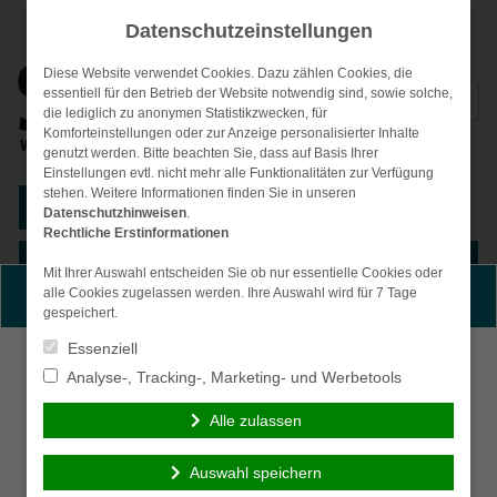
Datenschutzeinstellungen
Diese Website verwendet Cookies. Dazu zählen Cookies, die
Suchen
essentiell für den Betrieb der Website notwendig sind, sowie solche,
die lediglich zu anonymen Statistikzwecken, für
nach:
Komforteinstellungen oder zur Anzeige personalisierter Inhalte
genutzt werden. Bitte beachten Sie, dass auf Basis Ihrer
Einstellungen evtl. nicht mehr alle Funktionalitäten zur Verfügung
stehen. Weitere Informationen finden Sie in unseren
Kunden-Login
Datenschutzhinweisen
.
Rechtliche Erstinformationen
Menü
Mit Ihrer Auswahl entscheiden Sie ob nur essentielle Cookies oder
alle Cookies zugelassen werden. Ihre Auswahl wird für 7 Tage
Persönliche Beratung gewünscht?
gespeichert.
Essenziell
Ich wünsche eine
Ich verzichte auf eine
Analyse-, Tracking-, Marketing- und Werbetools
persönliche Beratung
persönliche Beratung
und möchte Kontakt mit
und möchte mit dem
Alle zulassen
einem Berater
Besuch der Seite
aufnehmen.
fortfahren.
Auswahl speichern