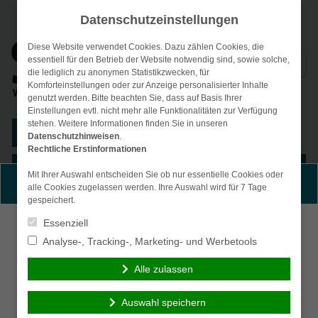
Datenschutzeinstellungen
Diese Website verwendet Cookies. Dazu zählen Cookies, die
Suchen
essentiell für den Betrieb der Website notwendig sind, sowie solche,
die lediglich zu anonymen Statistikzwecken, für
nach:
Komforteinstellungen oder zur Anzeige personalisierter Inhalte
genutzt werden. Bitte beachten Sie, dass auf Basis Ihrer
Einstellungen evtl. nicht mehr alle Funktionalitäten zur Verfügung
stehen. Weitere Informationen finden Sie in unseren
Kunden-Login
Datenschutzhinweisen
.
Rechtliche Erstinformationen
Menü
Mit Ihrer Auswahl entscheiden Sie ob nur essentielle Cookies oder
Persönliche Beratung gewünscht?
alle Cookies zugelassen werden. Ihre Auswahl wird für 7 Tage
gespeichert.
Essenziell
Ich wünsche eine
Ich verzichte auf eine
persönliche Beratung
persönliche Beratung
Analyse-, Tracking-, Marketing- und Werbetools
und möchte Kontakt mit
und möchte mit dem
Alle zulassen
einem Berater
Besuch der Seite
aufnehmen.
fortfahren.
Auswahl speichern